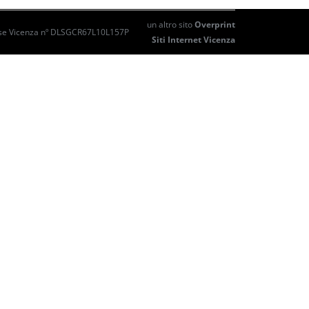
un altro sito
Overprint
mprese Vicenza nº DLSGCR67L10L157P
Siti Internet Vicenza