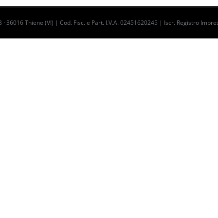
 · 36016 Thiene (VI) | Cod. Fisc. e Part. I.V.A. 02451620245 | Iscr. Registro I