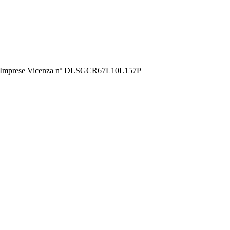
istro Imprese Vicenza nº DLSGCR67L10L157P
t
T