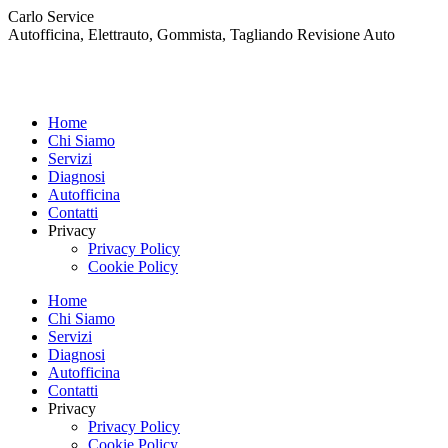
Skip
Carlo Service
to
Autofficina, Elettrauto, Gommista, Tagliando Revisione Auto
content
Home
Chi Siamo
Servizi
Diagnosi
Autofficina
Contatti
Privacy
Privacy Policy
Cookie Policy
Home
Chi Siamo
Servizi
Diagnosi
Autofficina
Contatti
Privacy
Privacy Policy
Cookie Policy