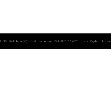
 · 36016 Thiene (VI) | Cod. Fisc. e Part. I.V.A. 02451620245 | Iscr. Registro I