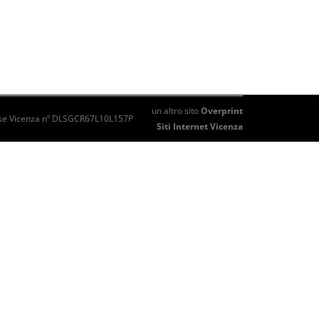
un altro sito
Overprint
mprese Vicenza nº DLSGCR67L10L157P
Siti Internet Vicenza